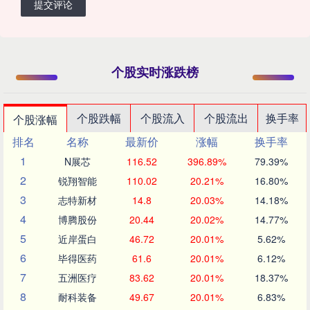
提交评论
个股实时涨跌榜
个股跌幅
个股流入
个股流出
换手率
个股涨幅
排名
名称
最新价
涨幅
换手率
1
N展芯
116.52
396.89%
79.39%
2
锐翔智能
110.02
20.21%
16.80%
3
志特新材
14.8
20.03%
14.18%
4
博腾股份
20.44
20.02%
14.77%
5
近岸蛋白
46.72
20.01%
5.62%
6
毕得医药
61.6
20.01%
6.12%
7
五洲医疗
83.62
20.01%
18.37%
8
耐科装备
49.67
20.01%
6.83%