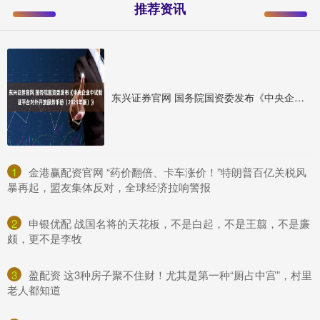
推荐资讯
东兴证券官网 国务院国资委发布《中央企业中试验证平台对外开放服务手册（2025年版）》
1
​金港赢配资官网 “药价翻倍、卡车涨价！”特朗普百亿关税风
暴再起，盟友集体反对，全球经济拉响警报
2
​申银优配 战国名将的天花板，不是白起，不是王翦，不是廉
颇，更不是李牧
3
​盈配资 这3种房子聚不住财！尤其是第一种“厕占中宫”，村里
老人都知道