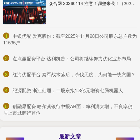
众合网 20260114 注意！调整来袭！（20260114）
1
​申银优配 爱克股份：截至2025年11月28日公司股东总户数为
11535户
2
​点点赢配资平台 达利凯普：公司将继续努力优化业务布局
3
​红海优配平台 秦军战术落后，杀伐无度，为何能一统六国？
4
​纪源配资 浙江仙通：二股东拟1.3亿元增资七腾机器人
5
​创融界配资 哈尔滨银行中报AB面：净利润大增，不良率仍
居上市城商行首位
最新文章