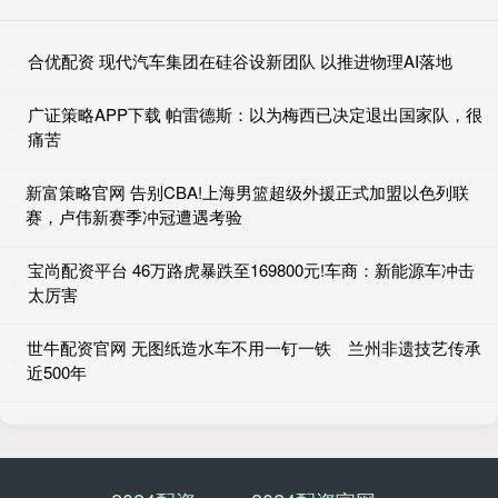
合优配资 现代汽车集团在硅谷设新团队 以推进物理AI落地
广证策略APP下载 帕雷德斯：以为梅西已决定退出国家队，很
痛苦
新富策略官网 告别CBA!上海男篮超级外援正式加盟以色列联
赛，卢伟新赛季冲冠遭遇考验
宝尚配资平台 46万路虎暴跌至169800元!车商：新能源车冲击
太厉害
世牛配资官网 无图纸造水车不用一钉一铁 兰州非遗技艺传承
近500年