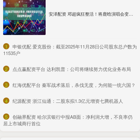
安泽配资 邓超疯狂整活！将鹿晗演唱会变主场，顺便宣传自家电影
1
​申银优配 爱克股份：截至2025年11月28日公司股东总户数为
11535户
2
​点点赢配资平台 达利凯普：公司将继续努力优化业务布局
3
​红海优配平台 秦军战术落后，杀伐无度，为何能一统六国？
4
​纪源配资 浙江仙通：二股东拟1.3亿元增资七腾机器人
5
​创融界配资 哈尔滨银行中报AB面：净利润大增，不良率仍
居上市城商行首位