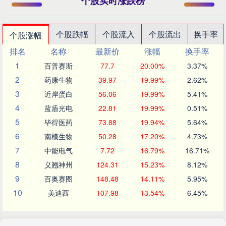
个股实时涨跌榜
个股跌幅
个股流入
个股流出
换手率
个股涨幅
排名
名称
最新价
涨幅
换手率
1
百普赛斯
77.7
20.00%
3.37%
2
药康生物
39.97
19.99%
2.62%
3
近岸蛋白
56.06
19.99%
5.41%
4
蓝盾光电
22.81
19.99%
0.51%
5
毕得医药
73.88
19.94%
5.64%
6
南模生物
50.28
17.20%
4.73%
7
中能电气
7.72
16.79%
16.71%
8
义翘神州
124.31
15.23%
8.12%
9
百奥赛图
148.48
14.11%
5.95%
10
美迪西
107.98
13.54%
6.45%