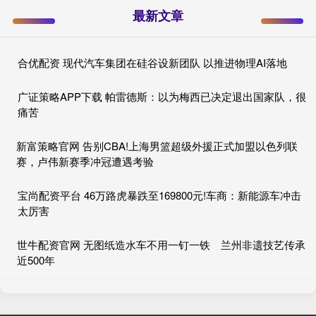
最新文章
合优配资 现代汽车集团在硅谷设新团队 以推进物理AI落地
广证策略APP下载 帕雷德斯：以为梅西已决定退出国家队，很
痛苦
新富策略官网 告别CBA!上海男篮超级外援正式加盟以色列联
赛，卢伟新赛季冲冠遭遇考验
宝尚配资平台 46万路虎暴跌至169800元!车商：新能源车冲击
太厉害
世牛配资官网 无图纸造水车不用一钉一铁 兰州非遗技艺传承
近500年