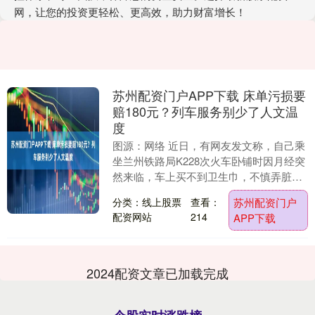
网，让您的投资更轻松、更高效，助力财富增长！
苏州配资门户APP下载 床单污损要
赔180元？列车服务别少了人文温
度
图源：网络 近日，有网友发文称，自己乘
坐兰州铁路局K228次火车卧铺时因月经突
然来临，车上买不到卫生巾，不慎弄脏床
单，被工作人员要求自行清洗干净或赔偿
分类：线上股票
查看：
苏州配资门户
180元 ....
配资网站
214
APP下载
2024配资文章已加载完成