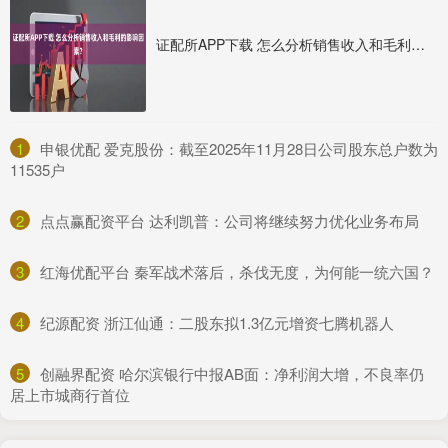
证配所APP下载 怎么分析销售收入和毛利的影响因素？
1
​申银优配 爱克股份：截至2025年11月28日公司股东总户数为
11535户
2
​点点赢配资平台 达利凯普：公司将继续努力优化业务布局
3
​红海优配平台 秦军战术落后，杀伐无度，为何能一统六国？
4
​纪源配资 浙江仙通：二股东拟1.3亿元增资七腾机器人
5
​创融界配资 哈尔滨银行中报AB面：净利润大增，不良率仍
居上市城商行首位