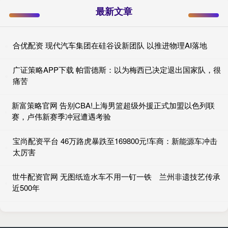
最新文章
合优配资 现代汽车集团在硅谷设新团队 以推进物理AI落地
广证策略APP下载 帕雷德斯：以为梅西已决定退出国家队，很
痛苦
新富策略官网 告别CBA!上海男篮超级外援正式加盟以色列联
赛，卢伟新赛季冲冠遭遇考验
宝尚配资平台 46万路虎暴跌至169800元!车商：新能源车冲击
太厉害
世牛配资官网 无图纸造水车不用一钉一铁 兰州非遗技艺传承
近500年