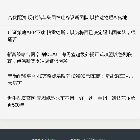
合优配资 现代汽车集团在硅谷设新团队 以推进物理AI落地
广证策略APP下载 帕雷德斯：以为梅西已决定退出国家队，很
痛苦
新富策略官网 告别CBA!上海男篮超级外援正式加盟以色列联
赛，卢伟新赛季冲冠遭遇考验
宝尚配资平台 46万路虎暴跌至169800元!车商：新能源车冲击
太厉害
世牛配资官网 无图纸造水车不用一钉一铁 兰州非遗技艺传承
近500年