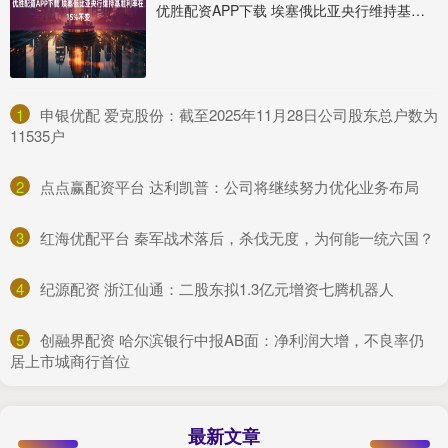
优胜配资APP下载 埃塞俄比亚央行维持基准利率在15%不变
1
​申银优配 爱克股份：截至2025年11月28日公司股东总户数为
11535户
2
​点点赢配资平台 达利凯普：公司将继续努力优化业务布局
3
​红海优配平台 秦军战术落后，杀伐无度，为何能一统六国？
4
​纪源配资 浙江仙通：二股东拟1.3亿元增资七腾机器人
5
​创融界配资 哈尔滨银行中报AB面：净利润大增，不良率仍
居上市城商行首位
最新文章