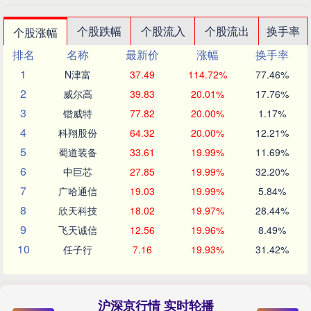
个股跌幅
个股流入
个股流出
换手率
个股涨幅
排名
名称
最新价
涨幅
换手率
1
N津富
37.49
114.72%
77.46%
2
威尔高
39.83
20.01%
17.76%
3
锴威特
77.82
20.00%
1.17%
4
科翔股份
64.32
20.00%
12.21%
5
蜀道装备
33.61
19.99%
11.69%
6
中巨芯
27.85
19.99%
32.20%
7
广哈通信
19.03
19.99%
5.84%
8
欣天科技
18.02
19.97%
28.44%
9
飞天诚信
12.56
19.96%
8.49%
10
任子行
7.16
19.93%
31.42%
沪深京行情 实时轮播