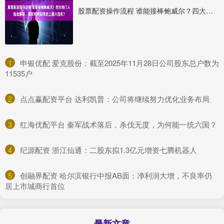
股票配资操作流程 谁能接棒鲍威尔？四大热门人选全解析，美联储将迎来史上最大危机？
1
​申银优配 爱克股份：截至2025年11月28日公司股东总户数为
11535户
2
​点点赢配资平台 达利凯普：公司将继续努力优化业务布局
3
​红海优配平台 秦军战术落后，杀伐无度，为何能一统六国？
4
​纪源配资 浙江仙通：二股东拟1.3亿元增资七腾机器人
5
​创融界配资 哈尔滨银行中报AB面：净利润大增，不良率仍
居上市城商行首位
最新文章