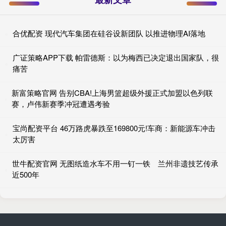
合优配资 现代汽车集团在硅谷设新团队 以推进物理AI落地
广证策略APP下载 帕雷德斯：以为梅西已决定退出国家队，很
痛苦
新富策略官网 告别CBA!上海男篮超级外援正式加盟以色列联
赛，卢伟新赛季冲冠遭遇考验
宝尚配资平台 46万路虎暴跌至169800元!车商：新能源车冲击
太厉害
世牛配资官网 无图纸造水车不用一钉一铁 兰州非遗技艺传承
近500年