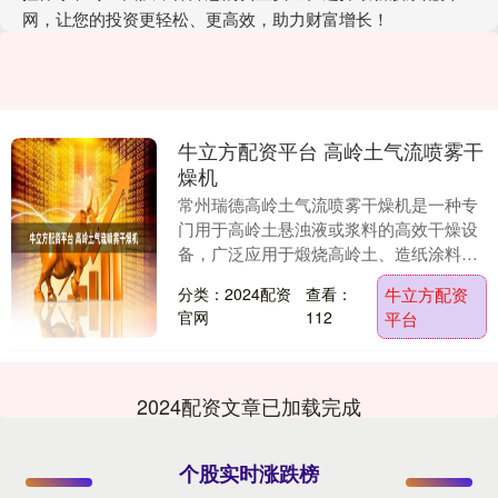
网，让您的投资更轻松、更高效，助力财富增长！
牛立方配资平台 高岭土气流喷雾干
燥机
常州瑞德高岭土气流喷雾干燥机是一种专
门用于高岭土悬浊液或浆料的高效干燥设
备，广泛应用于煅烧高岭土、造纸涂料、
陶瓷原料等行业。根据雾化方式的不同，
分类：2024配资
查看：
牛立方配资
主要分为气流式喷....
官网
112
平台
2024配资文章已加载完成
个股实时涨跌榜