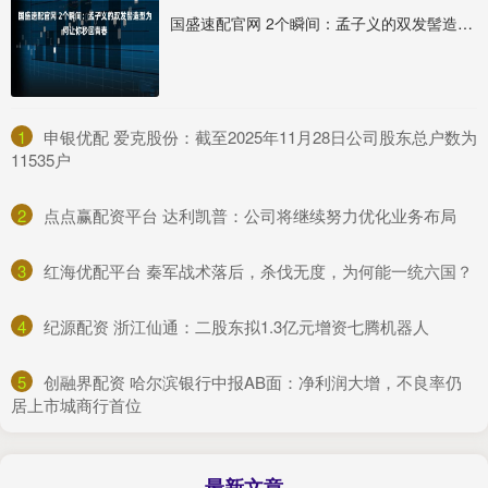
国盛速配官网 2个瞬间：孟子义的双发髻造型为何让你秒回青春
1
​申银优配 爱克股份：截至2025年11月28日公司股东总户数为
11535户
2
​点点赢配资平台 达利凯普：公司将继续努力优化业务布局
3
​红海优配平台 秦军战术落后，杀伐无度，为何能一统六国？
4
​纪源配资 浙江仙通：二股东拟1.3亿元增资七腾机器人
5
​创融界配资 哈尔滨银行中报AB面：净利润大增，不良率仍
居上市城商行首位
最新文章