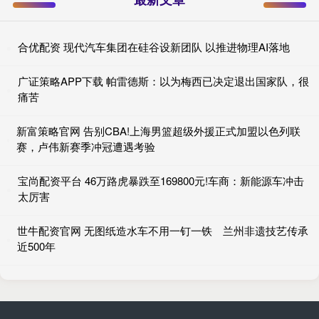
合优配资 现代汽车集团在硅谷设新团队 以推进物理AI落地
广证策略APP下载 帕雷德斯：以为梅西已决定退出国家队，很
痛苦
新富策略官网 告别CBA!上海男篮超级外援正式加盟以色列联
赛，卢伟新赛季冲冠遭遇考验
宝尚配资平台 46万路虎暴跌至169800元!车商：新能源车冲击
太厉害
世牛配资官网 无图纸造水车不用一钉一铁 兰州非遗技艺传承
近500年